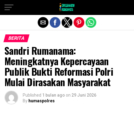
Exit mobile version
BERITA
Sandri Rumanama:
Meningkatnya Kepercayaan
Publik Bukti Reformasi Polri
Mulai Dirasakan Masyarakat
Published
1 bulan ago
on
29 Juni 2026
By
humaspolres