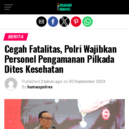
Exit mobile version
BERITA
Cegah Fatalitas, Polri Wajibkan
Personel Pengamanan Pilkada
Dites Kesehatan
Published
2 tahun ago
on
30 September 2024
By
humaspolres